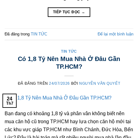
TIẾP TỤC ĐỌC
→
Đã đăng trong
TIN TỨC
Để lại một bình luận
TIN TỨC
Có 1,8 Tỷ Nên Mua Nhà Ở Đâu Gần
TP.HCM?
ĐÃ ĐĂNG TRÊN
24/07/2026
BỞI
NGUYỄN VĂN QUYẾT
24
Th7
Bạn đang có khoảng 1,8 tỷ và phân vân không biết nên
mua căn hộ cũ trong TP.HCM hay lựa chọn căn hộ mới tại
các khu vực giáp TP.HCM như Bình Chánh, Đức Hòa, Bến
Lức? Đây là bài toán mà rất nhiều người mua nhà lần đầu