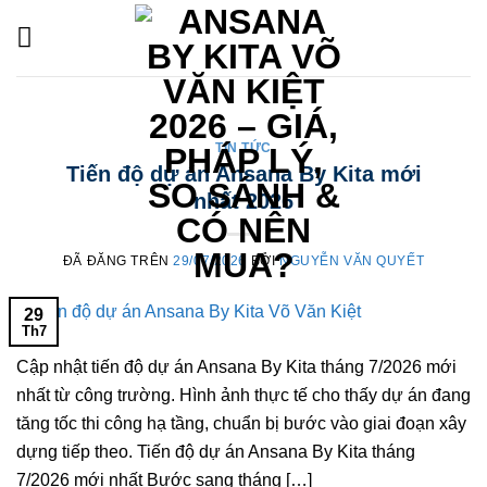
Chuyển
đến
nội
dung
TIN TỨC
Tiến độ dự án Ansana By Kita mới
nhất 2026
ĐÃ ĐĂNG TRÊN
29/07/2026
BỞI
NGUYỄN VĂN QUYẾT
29
Th7
Cập nhật tiến độ dự án Ansana By Kita tháng 7/2026 mới
nhất từ công trường. Hình ảnh thực tế cho thấy dự án đang
tăng tốc thi công hạ tầng, chuẩn bị bước vào giai đoạn xây
dựng tiếp theo. Tiến độ dự án Ansana By Kita tháng
7/2026 mới nhất Bước sang tháng […]