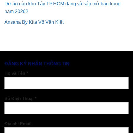
Dự án nào khu Tây TP.HCM đang và sắp mở bán trong
năm 2026?
Ansana By Kita Võ Văn Kiệt
ĐĂNG KÝ NHẬN THÔNG TIN
Họ và Tên *
Số Điện Thoại *
Địa chỉ Email