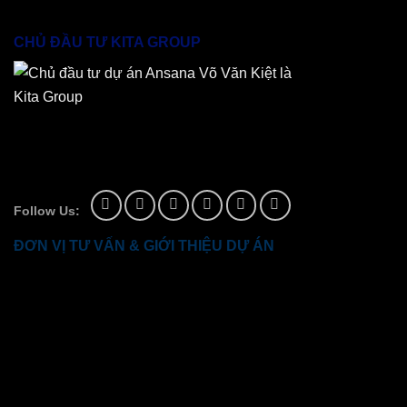
CHỦ ĐẦU TƯ KITA GROUP
Dự án của
Chủ đầu tư KITA Group
– Website tư vấn &
giới thiệu bởi
Vicen Land
Follow Us:
ĐƠN VỊ TƯ VẤN & GIỚI THIỆU DỰ ÁN
CÔNG TY TNHH TƯ VẤN BẤT ĐỘNG SẢN VICEN
LAND
MST:
0316565912
Do sở xây dựng TPHCM cấp ngày
02/11/2020
Địa chỉ:
C-S7, Tầng 3, Khu căn hộ cao tầng Diamond