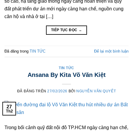
số cao, hạ tầng giao thông ngày càng hoàn thiện và quỹ
đất phát triển dự án mới ngày càng hạn chế, nguồn cung
căn hộ và nhà ở tại […]
TIẾP TỤC ĐỌC
→
Đã đăng trong
TIN TỨC
Để lại một bình luận
TIN TỨC
Ansana By Kita Võ Văn Kiệt
ĐÃ ĐĂNG TRÊN
27/02/2026
BỞI
NGUYỄN VĂN QUYẾT
27
Th2
Trong bối cảnh quỹ đất nội đô TP.HCM ngày càng hạn chế,