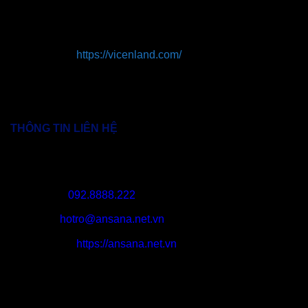
Riverside, 1646A Võ Văn Kiệt, Phường 16, Quận 8,
TPHCM
Webside:
https://vicenland.com/
THÔNG TIN LIÊN HỆ
Nhà mẫu Ansana By Kita:
Số 79 đường Võ Văn Kiệt,
Phường An Lạc, Bình Tân, TPHCM
Hotline:
092.8888.222
Email:
hotro@ansana.net.vn
Webside:
https://ansana.net.vn
Website này do Công ty TNHH Tư vấn Bất động sản Vicen