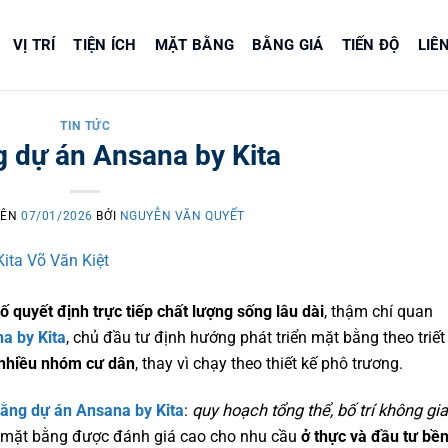
VỊ TRÍ
TIỆN ÍCH
MẶT BẰNG
BẰNG GIÁ
TIẾN ĐỘ
LIÊ
TIN TỨC
 dự án Ansana by Kita
ÊN
07/01/2026
BỞI
NGUYỄN VĂN QUYẾT
 quyết định trực tiếp chất lượng sống lâu dài
, thậm chí quan
 by Kita
, chủ đầu tư định hướng phát triển mặt bằng theo triết l
nhiều nhóm cư dân
, thay vì chạy theo thiết kế phô trương.
ng dự án Ansana by Kita
:
quy hoạch tổng thể, bố trí không gian
 mặt bằng được đánh giá cao cho nhu cầu
ở thực và đầu tư bền