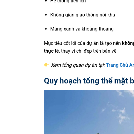
Hệ thống tiện ích
Không gian giao thông nội khu
Mảng xanh và khoảng thoáng
ĐĂNG KÝ 
Mục tiêu cốt lõi của dự án là tạo nên
không 
thực tế
, thay vì chỉ đẹp trên bản vẽ.
Họ và Tên *
Xem tổng quan dự án tại:
Trang Chủ Ans
Số Điện Thoại *
Quy hoạch tổng thể mặt b
Địa chỉ Email
Tin nhắn của bạn (không 