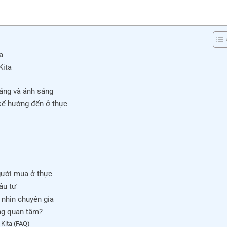
ita
ng và ánh sáng
ế hướng đến ở thực
ười mua ở thực
u tư
nhìn chuyên gia
g quan tâm?
ita (FAQ)