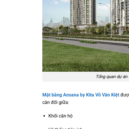
Tổng quan dự án c
Mặt bằng Ansana by Kita Võ Văn Kiệt
được 
cân đối giữa:
Khối căn hộ