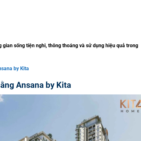
NHẬN THÔNG TIN
gian sống tiện nghi, thông thoáng và sử dụng hiệu quả trong
ana by Kita
ằng Ansana by Kita
bắt buộc)