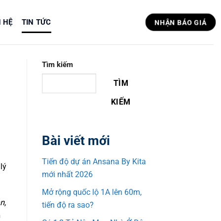
N HỆ
TIN TỨC
NHẬN BÁO GIÁ
Tìm kiếm
TÌM
KIẾM
Bài viết mới
Tiến độ dự án Ansana By Kita
ý
mới nhất 2026
Mở rộng quốc lộ 1A lên 60m,
,
tiến độ ra sao?