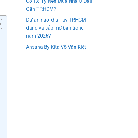
Có 1,8 Tỷ Nên Mua Nhà Ở Đâu
Gần TP.HCM?
Dự án nào khu Tây TP.HCM
đang và sắp mở bán trong
năm 2026?
Ansana By Kita Võ Văn Kiệt