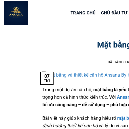
Chuyển
đến
TRANG CHỦ
CHỦ ĐẦU TƯ
nội
dung
Mặt bằng
ĐÃ ĐĂNG TR
07
Th1
Trong một dự án căn hộ,
mặt bằng là yếu tố
trọng hơn cả hình thức kiến trúc. Với
Ansana
tối ưu công năng – dễ sử dụng – phù hợp 
Bài viết này giúp khách hàng hiểu rõ
mặt bằ
định hướng thiết kế căn hộ
và lý do vì sao